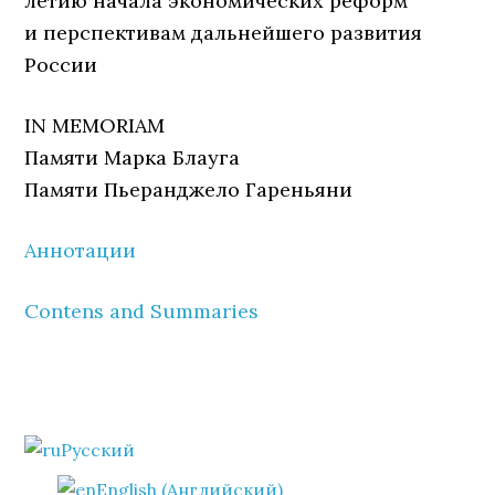
летию начала экономических реформ
и перспективам дальнейшего развития
России
IN MEMORIAM
Памяти Марка Блауга
Памяти Пьеранджело Гареньяни
Аннотации
Contens and Summaries
Primary
Русский
Sidebar
English
(
Английский
)