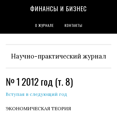
Skip
Skip
Skip
Skip
Skip
ФИНАНСЫ И БИЗНЕС
to
to
to
to
to
primary
content
primary
secondary
footer
navigation
sidebar
sidebar
О ЖУРНАЛЕ
КОНТАКТЫ
Научно-практический журнал
№ 1 2012 год (т. 8)
Вступая в следующий год
ЭКОНОМИЧЕСКАЯ ТЕОРИЯ