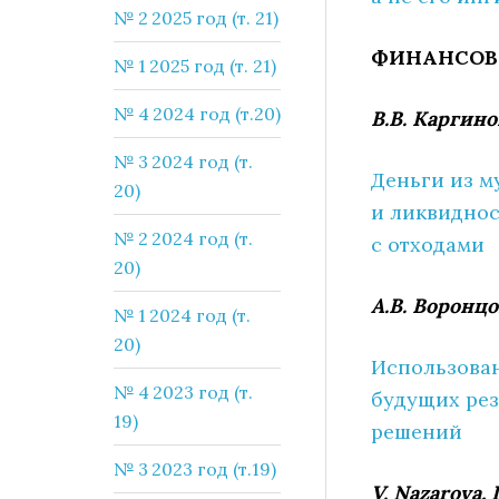
№ 2 2025 год (т. 21)
ФИНАНСОВ
№ 1 2025 год (т. 21)
№ 4 2024 год (т.20)
В.В. Каргин
№ 3 2024 год (т.
Деньги из м
20)
и ликвидно
№ 2 2024 год (т.
с отходами
20)
А.В. Воронц
№ 1 2024 год (т.
20)
Использован
№ 4 2023 год (т.
будущих рез
19)
решений
№ 3 2023 год (т.19)
V. Nazarova,