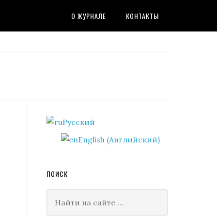
О ЖУРНАЛЕ
КОНТАКТЫ
Primary
Русский
Sidebar
English
(
Английский
)
ПОИСК
Найти
на