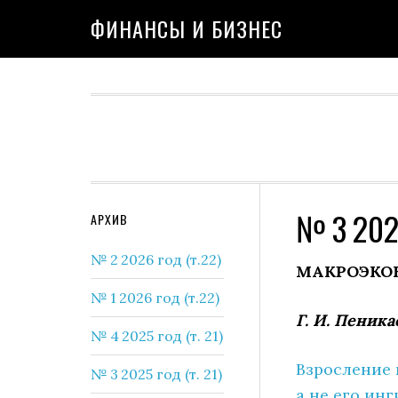
Skip
Skip
Skip
Skip
Skip
ФИНАНСЫ И БИЗНЕС
to
to
to
to
to
primary
content
primary
secondary
footer
navigation
sidebar
sidebar
№ 3 2023
Secondary
АРХИВ
Sidebar
№ 2 2026 год (т.22)
МАКРОЭКО
№ 1 2026 год (т.22)
Г. И. Пеника
№ 4 2025 год (т. 21)
Взросление 
№ 3 2025 год (т. 21)
а не его ин