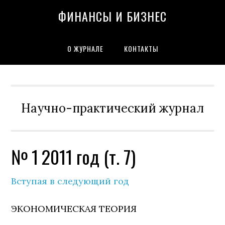
Skip
Skip
Skip
Skip
Skip
ФИНАНСЫ И БИЗНЕС
to
to
to
to
to
primary
content
primary
secondary
footer
navigation
sidebar
sidebar
О ЖУРНАЛЕ
КОНТАКТЫ
Научно-практический журнал
№ 1 2011 год (т. 7)
Вступая в следующий год
ЭКОНОМИЧЕСКАЯ ТЕОРИЯ