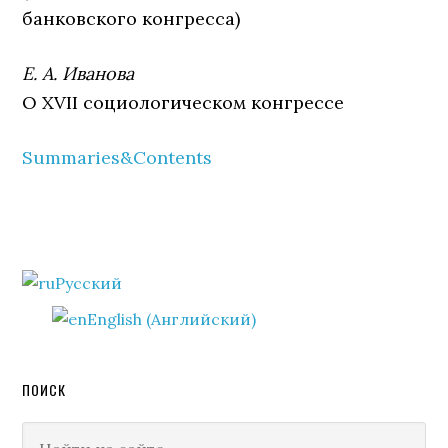
банковского конгресса)
Е. А. Иванова
О XVII социологическом конгрессе
Summaries&Contents
Primary
Русский
Sidebar
English
(
Английский
)
ПОИСК
Найти