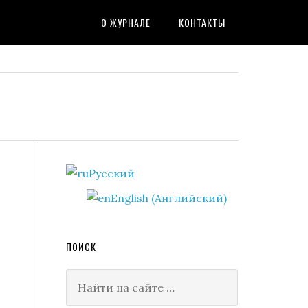
О ЖУРНАЛЕ
КОНТАКТЫ
Primary
Русский
Sidebar
English
(
Английский
)
ПОИСК
Найти
на