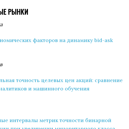
ЫЕ РЫНКИ
а
номических факторов на динамику bid-ask
в
льная точность целевых цен акций: сравнение
налитиков и машинного обучения
ные интервалы метрик точности бинарной
ции при увеличении миноритарного класса