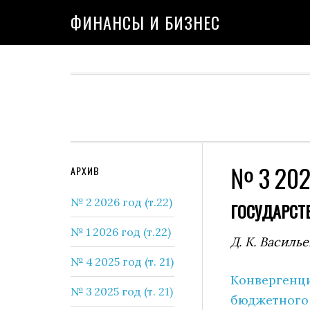
Skip
Skip
Skip
Skip
Skip
ФИНАНСЫ И БИЗНЕС
to
to
to
to
to
primary
content
primary
secondary
footer
navigation
sidebar
sidebar
№ 3 2025
Secondary
АРХИВ
Sidebar
№ 2 2026 год (т.22)
ГОСУДАРСТ
№ 1 2026 год (т.22)
Д. К. Василье
№ 4 2025 год (т. 21)
Конвергенци
№ 3 2025 год (т. 21)
бюджетного